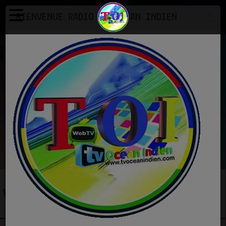
×
BIENVENUE RADIO TV OCEAN INDIEN
Vidéos
EN CE MOMENT
K KUMAR -ASHA
CHHATRI NA KHOL
Ecoutez maintenant
VIDÉOS