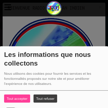
×
BIENVENUE RADIO TV OCEAN INDIEN
Equipes
EN CE MOMENT
Les informations que nous
Unknown
DILBAR MERE
collectons
Ecoutez maintenant
Nous utilisons des cookies pour fournir les services et les
fonctionnalités proposés sur notre site et pour améliorer
l'expérience de nos utilisateurs.
EQUIPES
Tout accepter
Tout refuser