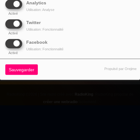
Analytics
DJ SALIM BOJOCO
Utilisation: Analyse
Activé
Fermer
Twitter
Utilisation: Fonctionnalité
Activé
Facebook
DJ NEERMAL
Utilisation: Fonctionnalité
Activé
Propulsé par Orejime
Sauvegarder
RadioKing ©2026 | Site radio créé avec
RadioKing
. RadioKing propose de
créer une webradio
facilement.