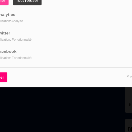
ter
Tout refuser
gerant
nalytics
ilisation: Analyse
witter
ilisation: Fonctionnalité
acebook
L
ilisation: Fonctionnalité
Pro
er
HITS
D