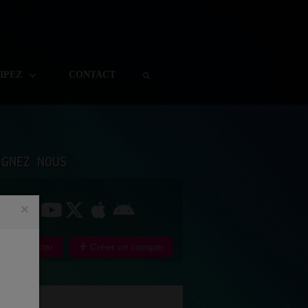
CIPEZ
CONTACT
IGNEZ NOUS
×
e connecter
Créer un compte