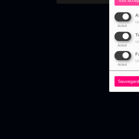
Tout accep
A
Ut
Activé
T
Ut
Activé
F
Ut
Activé
Sauvegard