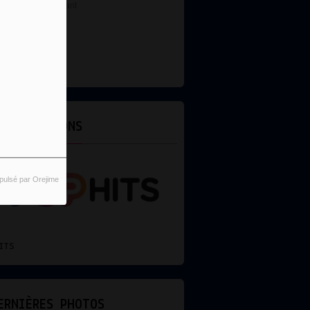
DJ
ES ÉMISSIONS
pulsé par Orejime
REMIX
ERNIÈRES PHOTOS