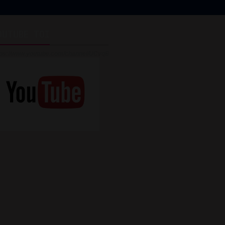
OUTUBE TOI
tps://www.youtube.com/channel/UCvqBijteghIsiQTj3v_GhYg