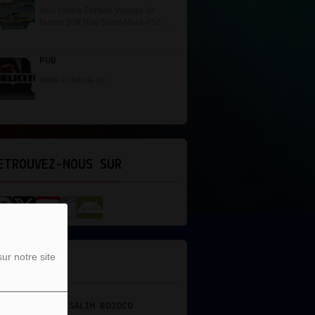
Vols Hotels Forfaits Voyage de
Noces 209 Rue Saint-Maur-75010
Paris Tel: 01.42.45.54.54
PUB
Votre Publicité ici
ETROUVEZ-NOUS SUR
ur notre site
'ÉQUIPE
BOJOCO
DJ NEERMAL