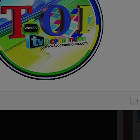
E
D
Fe