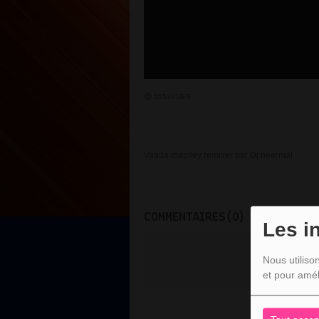
5553VUES
Vaada mapiley remixer par Dj neermal
COMMENTAIRES(0)
Les i
Vous deve
Nous utiliso
SE C
et pour amél