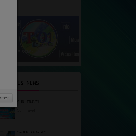
N UNE
RADIO TV OCEAN INDIEN
ERNIÈRES NEWS
rmer
SUN TRAVEL
Sun Travel
SADER VOYAGES