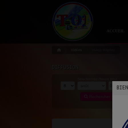
ACCUEIL
Vidéos
Vaada Mapiley
DIFFUSION
Sélectionnez l'heure pour
BIE
Rechercher