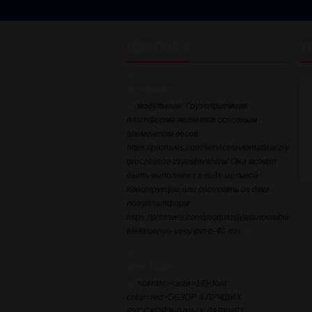
DÉDICACES
Y
ht
BRYONRAPLY
модульные; Грузоприемная
платформа является основным
элементом весов
https://promves.com/service/avtomatizacziya-
proczessov-vzveshivaniya/ Она может
быть выполнена в виде цельной
конструкции или состоять из двух
полуплатформ
https://promves.com/produktsiya/avtomobilnye-
elektronnye-vesy-pvt-b-40-ton
KRNKTAUPE
<center><size>18]<font
color=red>ОБЗОР 4 ЛУЧШИХ
РУССКОЯЗЫЧНЫХ ДАРКНЕТ