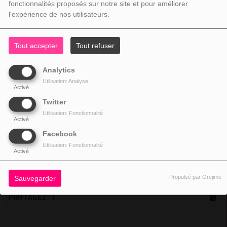
fonctionnalités proposés sur notre site et pour améliorer
l'expérience de nos utilisateurs.
Fermer
Tout accepter
Tout refuser
Analytics
Utilisation: Analyse
Activé
Twitter
17 AVRIL 2017 - 10:49 -
20627VUES
Utilisation: Fonctionnalité
Activé
Facebook
Utilisation: Fonctionnalité
Sun Travel
Activé
Propulsé par Orejime
Sauvegarder
PARTAGEZ !