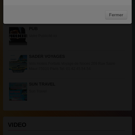
ACTUALITÉS
Fermer
PUB
Votre Publicité ici
SADER VOYAGES
Vols Hotels Forfaits Voyage de Noces 209 Rue Saint-
Maur-75010 Paris Tel: 01.42.45.54.54
SUN TRAVEL
Sun Travel
VIDEO