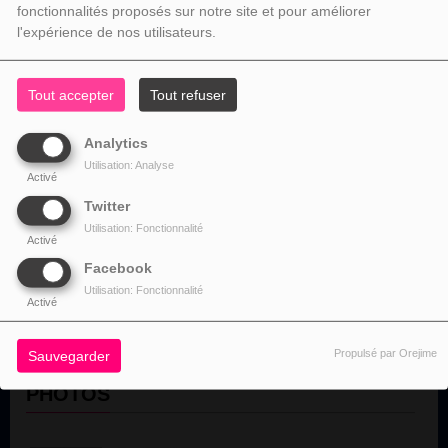
fonctionnalités proposés sur notre site et pour améliorer
l'expérience de nos utilisateurs.
Tout accepter
Tout refuser
HITS
REMIX
Analytics
Utilisation: Analyse
Activé
PODCAST
Twitter
Utilisation: Fonctionnalité
Activé
MAURICIEN FRANCE
Facebook
Mauriciens qui habite enfrance
Utilisation: Fonctionnalité
Activé
Propulsé par Orejime
Sauvegarder
PHOTOS