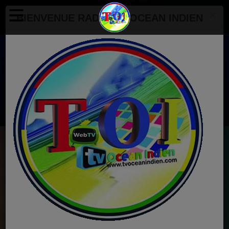
×
BIENVENUE RADIO TV OCEAN INDIEN
Radio Tv Ocean Indien
EN CE MOMENT
Mohammed Rafi
Aap Ke Pehloo Main Aakar Ro Liye
Ecoutez maintenant