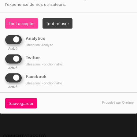
l'expérience de nos utilisateurs.
Fermer
Tout accepter
Tout refuser
Analytics
Utilisation: Analyse
Activé
Twitter
Utilisation: Fonctionnalité
Activé
Facebook
Utilisation: Fonctionnalité
6879VUES
Activé
Propulsé par Orejime
Sauvegarder
Moris mo zoli Pei
COMMENTAIRES(0)