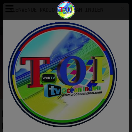
×
BIENVENUE RADIO TV OCEAN INDIEN
Photos
Exemple d'une galerie photo
EN CE MOMENT
Dj Neermal
non stop mix.mp3
Ecoutez maintenant
EXEMPLE D'UNE GALERIE
PHOTO