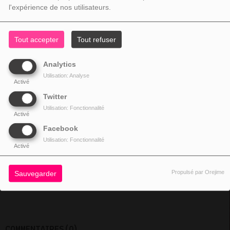
l'expérience de nos utilisateurs.
Fermer
Tout accepter
Tout refuser
Analytics
Utilisation: Analyse
Activé
Twitter
Utilisation: Fonctionnalité
Activé
Facebook
Utilisation: Fonctionnalité
11014VUES
Activé
Propulsé par Orejime
Sauvegarder
Gora rang par Jose Sohun
COMMENTAIRES(0)